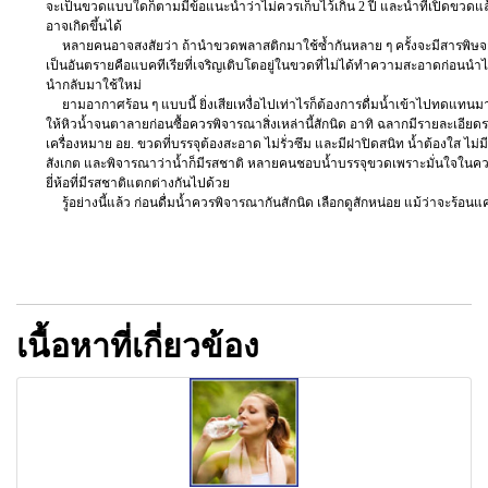
จะเป็นขวดแบบใดก็ตามมีข้อแนะนำว่าไม่ควรเก็บไว้เกิน 2 ปี และน้ำที่เปิดขวดแล้
อาจเกิดขึ้นได้
หลายคนอาจสงสัยว่า ถ้านำขวดพลาสติกมาใช้ซ้ำกันหลาย ๆ ครั้งจะมีสารพิษจากพลา
เป็นอันตรายคือแบคทีเรียที่เจริญเติบโตอยู่ในขวดที่ไม่ได้ทำความสะอาดก่อนนำไปใ
นำกลับมาใช้ใหม่
ยามอากาศร้อน ๆ แบบนี้ ยิ่งเสียเหงื่อไปเท่าไรก็ต้องการดื่มน้ำเข้าไปทดแทนมา
ให้หิวน้ำจนตาลายก่อนซื้อควรพิจารณาสิ่งเหล่านี้สักนิด อาทิ ฉลากมีรายละเอียดระบุ
เครื่องหมาย อย. ขวดที่บรรจุต้องสะอาด ไม่รั่วซึม และมีฝาปิดสนิท น้ำต้องใส ไ
สังเกต และพิจารณาว่าน้ำก็มีรสชาติ หลายคนชอบน้ำบรรจุขวดเพราะมั่นใจในค
ยี่ห้อที่มีรสชาติแตกต่างกันไปด้วย
รู้อย่างนี้แล้ว ก่อนดื่มน้ำควรพิจารณากันสักนิด เลือกดูสักหน่อย แม้ว่าจะร้อน
เนื้อหาที่เกี่ยวข้อง