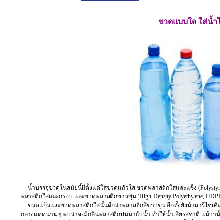
ขวดแบบใด ใส่น้ำ
น้ำบรรจุขวดในสมัยนี้มีตั้งแต่ใส่ขวดแก้วใส ขวดพลาสติกใสและแข็ง (Polystyrene
พลาสติกใสและกรอบ และขวดพลาสติกขาวขุ่น (High-Density Polyethylene, HDPE) ซ
ขวดแก้วและขวดพลาสติกใสนั้นดีกว่าพลาสติกสีขาวขู่น อีกทั้งยังนำมารีไซเ
กลางแดดนาน ๆ พบว่าจะมีกลิ่นพลาสติกปนมากับน้ำ ทำให้น้ำเสียรสชาติ แม้ว่าน้